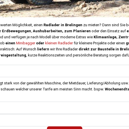
swerten Möglichkeit, einen
Radlader in Brelingen
zu mieten? Dann sind Sie be
ür
Erdbewegungen
,
Aushubarbeiten, zum Planieren
oder den Einsatz auf
e
nd und verfügen je nach Modell über moderne Extras wie
Klimaanlage, Zentr
 ob
einen
Minibagger
oder
kleinen Radlader
für kleinere Projekte oder einen
g
praktisch: Auf Wunsch
liefern
wir Ihre Radlader
direkt zur Baustelle in Brel
reisgestaltung
, kurze Reaktionszeiten und persönliche Beratung sorgen dafür
t stark von der gewählten Maschine, der Mietdauer, Lieferung/Abholung usw.
ir schauen welcher unserer Tarife am meisten Sinn macht. bspw.
Wochenendtar