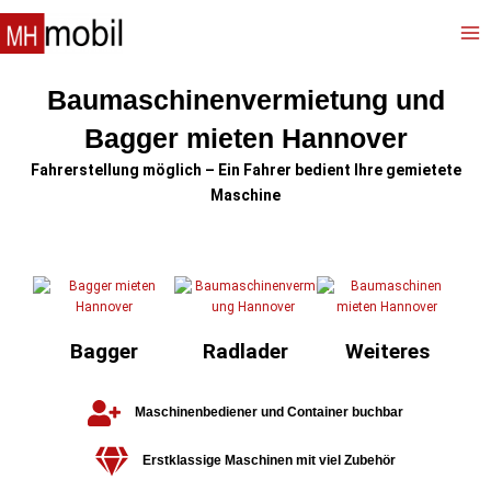
Zum
Inhalt
📞
springen
Baumaschinenvermietung und
Bagger mieten Hannover
Fahrerstellung möglich – Ein Fahrer bedient Ihre gemietete
Maschine
Bagger
Radlader
Weiteres
Maschinenbediener und Container buchbar
Erstklassige Maschinen mit viel Zubehör