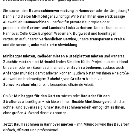
Sie suchen eine
Baumaschinenvermietung in Hannover
oder der Umgebung?
Dann sind Sie bei
MHmobil
genau richtig! Wir bieten Ihnen eine erstklassige
Auswahl an
Baumaschinen
– perfekt für private Bauprojekte oder
professionelle
Garten- und Landschaftsbauarbeiten
. Unsere Kunden aus
Hannover, Celle, Otze, Burgdorf, Wedemark, Burgwedel und Isernhagen
vertrauen auf unseren
verlässlichen Service
, unsere
transparente Preise
und die schnelle,
unkomplizierte Abwicklung
.
Minibagger mieten
,
Radlader mieten
,
Rüttelplatten mieten
und weiteres
Zubehör mieten
– bei
MHmobil
finden Sie alles für Ihr Projekt aus einer Hand.
Unsere modernen Baumaschinen sind
einfach zu bedienen
, sodass auch
Anfänger
mühelos damit arbeiten können. Zudem bieten wir Ihnen eine große
Auswahl an hochwertigem
Zubehör
, von
Greifern
bis hin zu
Schwenkschaufeln
, für eine besonders effiziente Arbeit.
Ob Sie
Minibagger für den Garten
mieten oder
Radlader für den
Straßenbau
benötigen – wir bieten Ihnen
flexible Mietlösungen
und liefern
schnell
und zuverlässig. Unser
Baumaschinenverleih
ermöglicht es Ihnen,
ohne großen Aufwand direkt zu starten.
Jetzt Baumaschinen in Hannover mieten
– mit
MHmobil
wird Ihre Bauarbeit
einfach, effizient und professionell.