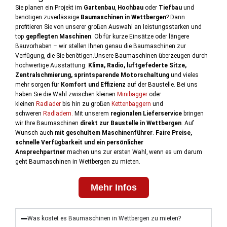
Sie planen ein Projekt im
Gartenbau
,
Hochbau
oder
Tiefbau
und
benötigen zuverlässige
Baumaschinen in Wettbergen
? Dann
profitieren Sie von unserer großen Auswahl an leistungsstarken und
top
gepflegten Maschinen
. Ob für kurze Einsätze oder längere
Bauvorhaben – wir stellen Ihnen genau die Baumaschinen zur
Verfügung, die Sie benötigen.Unsere Baumaschinen überzeugen durch
hochwertige Ausstattung:
Klima, Radio, luftgefederte Sitze,
Zentralschmierung, sprintsparende Motorschaltung
und vieles
mehr sorgen für
Komfort und Effizienz
auf der Baustelle. Bei uns
haben Sie die Wahl zwischen kleinen
Minibagger
oder
kleinen
Radlader
bis hin zu großen
Kettenbaggern
und
schweren
Radladern.
Mit unserem
regionalen Lieferservice
bringen
wir Ihre Baumaschinen
direkt zur Baustelle in Wettbergen
. Auf
Wunsch auch
mit geschultem Maschinenführer
.
Faire Preise,
schnelle Verfügbarkeit und ein persönlicher
Ansprechpartner
machen uns zur ersten Wahl, wenn es um darum
geht Baumaschinen in Wettbergen zu mieten.
Mehr Infos
Was kostet es Baumaschinen in Wettbergen zu mieten?