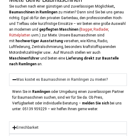
Sie suchen nach einer günstigen und zuverlässigen Möglichkeit
,
Baumaschinen in Ramlingen
zu mieten? Dann sind Sie bei uns genau
richtig. Egal ob für den privaten Gartenbau, den professionellen Hoch-
und Tiefbau oder kurzfristige Einsätze – wir bieten eine große Auswahl
an modernen und
gepflegten Maschinen
(
Bagger
,
Radlader
,
Rüttelplatten
uvm.) zur Miete. Unsere Baumaschinen sind
mit
hochwertiger Ausstattung
versehen, wie Klima, Radio,
Luftfederung, Zentralschmierung, besonders kraftstoffsparenden
Motordrehzahlregler usw… Auf Wunsch stellen wir auch
Maschinenführer
und bieten eine
Lieferung direkt zur Baustelle
nach Ramlingen
an.
Was kostet es Baumaschinen in Ramlingen zu mieten?
Wenn Sie in
Ramlingen
oder Umgebung einen zuverlässigen Partner
für Baumaschinen suchen, sind wir für Sie da.
Ob Preis,
Verfügbarkeit oder individuelle Beratung –
melden Sie sich
bei uns
unter:
05139 959229 – wir helfen Ihnen gerne weiter.
Erreichbarkeit