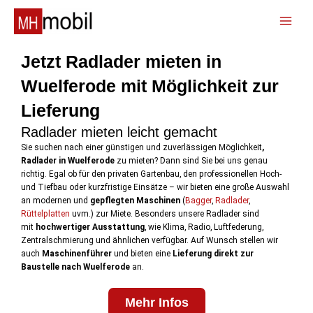
Zum
Inhalt
📞
springen
Jetzt Radlader mieten in
Wuelferode mit Möglichkeit zur
Lieferung
Radlader mieten leicht gemacht
Sie suchen nach einer günstigen und zuverlässigen Möglichkeit
,
Radlader in Wuelferode
zu mieten? Dann sind Sie bei uns genau
richtig. Egal ob für den privaten Gartenbau, den professionellen Hoch-
und Tiefbau oder kurzfristige Einsätze – wir bieten eine große Auswahl
an modernen und
gepflegten Maschinen
(
Bagger
,
Radlader
,
Rüttelplatten
uvm.) zur Miete. Besonders unsere Radlader sind
mit
hochwertiger Ausstattung
, wie Klima, Radio, Luftfederung,
Zentralschmierung und ähnlichen verfügbar. Auf Wunsch stellen wir
auch
Maschinenführer
und bieten eine
Lieferung direkt zur
Baustelle nach Wuelferode
an.
Mehr Infos