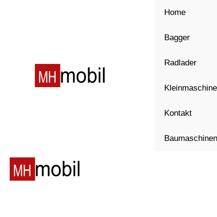
Zum
Home
Inhalt
springen
Bagger
Radlader
Kleinmaschin
Kontakt
Baumaschinen