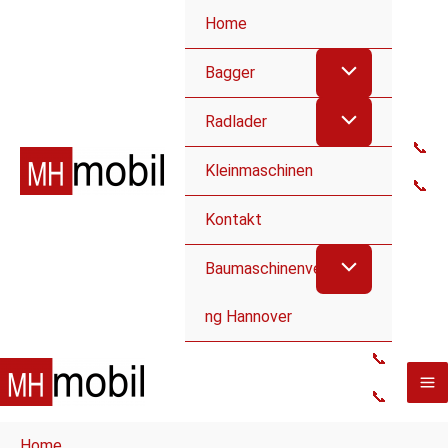
Home
Bagger
Radlader
📞
Kleinmaschinen
📞
Kontakt
Baumaschinenvermietu
ng Hannover
📞
📞
Home