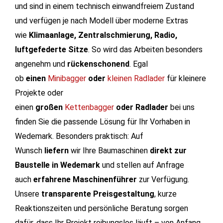
und sind in einem technisch einwandfreiem Zustand
und verfügen je nach Modell über moderne Extras
wie
Klimaanlage, Zentralschmierung, Radio,
luftgefederte Sitze
. So wird das Arbeiten besonders
angenehm und
rückenschonend
. Egal
ob
einen
Minibagger
oder
kleinen Radlader
für kleinere
Projekte oder
einen
großen
Kettenbagger
oder
Radlader
bei uns
finden Sie die passende Lösung für Ihr Vorhaben in
Wedemark.
Besonders praktisch: Auf
Wunsch
liefern
wir Ihre Baumaschinen
direkt zur
Baustelle in Wedemark
und stellen auf Anfrage
auch
erfahrene Maschinenführer
zur Verfügung.
Unsere
transparente Preisgestaltung
, kurze
Reaktionszeiten und persönliche Beratung sorgen
dafür, dass Ihr Projekt reibungslos läuft – von Anfang