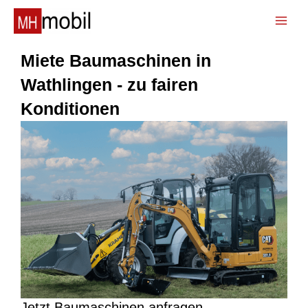
Zum
Inhalt
📞
springen
Miete Baumaschinen in
Wathlingen - zu fairen
Konditionen
Jetzt Baumaschinen anfragen