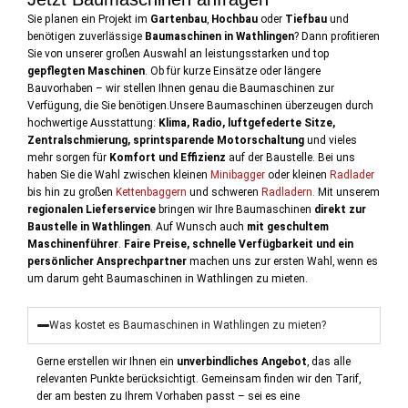
Sie planen ein Projekt im
Gartenbau
,
Hochbau
oder
Tiefbau
und
benötigen zuverlässige
Baumaschinen in Wathlingen
? Dann profitieren
Sie von unserer großen Auswahl an leistungsstarken und top
gepflegten Maschinen
. Ob für kurze Einsätze oder längere
Bauvorhaben – wir stellen Ihnen genau die Baumaschinen zur
Verfügung, die Sie benötigen.Unsere Baumaschinen überzeugen durch
hochwertige Ausstattung:
Klima, Radio, luftgefederte Sitze,
Zentralschmierung, sprintsparende Motorschaltung
und vieles
mehr sorgen für
Komfort und Effizienz
auf der Baustelle. Bei uns
haben Sie die Wahl zwischen kleinen
Minibagger
oder kleinen
Radlader
bis hin zu großen
Kettenbaggern
und schweren
Radladern.
Mit unserem
regionalen Lieferservice
bringen wir Ihre Baumaschinen
direkt zur
Baustelle in Wathlingen
. Auf Wunsch auch
mit geschultem
Maschinenführer
.
Faire Preise, schnelle Verfügbarkeit und ein
persönlicher Ansprechpartner
machen uns zur ersten Wahl, wenn es
um darum geht Baumaschinen in Wathlingen zu mieten.
Was kostet es Baumaschinen in Wathlingen zu mieten?
Gerne erstellen wir Ihnen ein
unverbindliches Angebot
, das alle
relevanten Punkte berücksichtigt. Gemeinsam finden wir den Tarif,
der am besten zu Ihrem Vorhaben passt – sei es eine