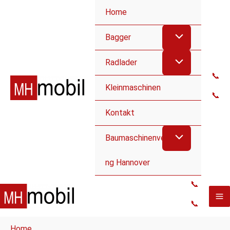
Home
Bagger
Radlader
📞
Kleinmaschinen
📞
Kontakt
Baumaschinenvermietu
ng Hannover
📞
📞
Home