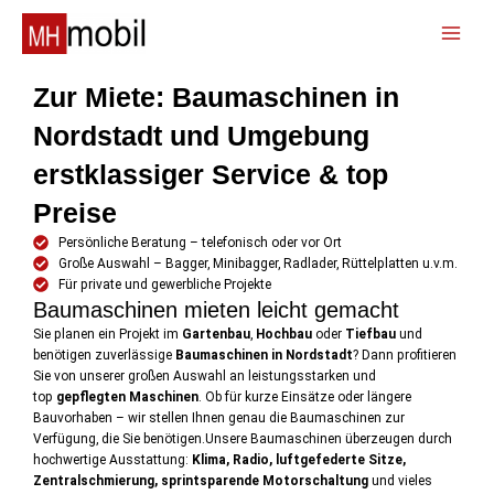
Zum
Inhalt
📞
springen
Zur Miete: Baumaschinen in
Nordstadt und Umgebung
erstklassiger Service & top
Preise
Persönliche Beratung – telefonisch oder vor Ort
Große Auswahl – Bagger, Minibagger, Radlader, Rüttelplatten u.v.m.
Für private und gewerbliche Projekte
Baumaschinen mieten leicht gemacht ​
Sie planen ein Projekt im
Gartenbau
,
Hochbau
oder
Tiefbau
und
benötigen zuverlässige
Baumaschinen in Nordstadt
? Dann profitieren
Sie von unserer großen Auswahl an leistungsstarken und
top
gepflegten Maschinen
. Ob für kurze Einsätze oder längere
Bauvorhaben – wir stellen Ihnen genau die Baumaschinen zur
Verfügung, die Sie benötigen.Unsere Baumaschinen überzeugen durch
hochwertige Ausstattung:
Klima, Radio, luftgefederte Sitze,
Zentralschmierung, sprintsparende Motorschaltung
und vieles