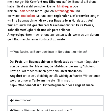
mehr sorgen für
Komfort und Effizienz
auf der Baustelle. Bei uns
haben Sie die Wahl zwischen kleinen
Minibagger
oder
kleinen
Radlader
bis hin zu großen
Kettenbaggern
und
schweren
Radladern.
Mit unserem
regionalen Lieferservice
bringen
wir Ihre Baumaschinen
direkt zur Baustelle in Nordstadt
. Auf
Wunsch auch
mit geschultem Maschinenführer
.
Faire Preise,
schnelle Verfügbarkeit und ein persönlicher
Ansprechpartner
machen uns zur ersten Wahl, wenn es um darum
geht Baumaschinen in Nordstadt zu mieten.
Was kostet es Baumaschinen in Nordstadt zu mieten?
Der
Preis
, um
Baumaschinen in Nordstadt
zu mieten hängt stark
von der gewählten Maschine, der Mietdauer, Lieferung/Abholung
usw. ab. Wir machen Ihnen gerne ein
unverbindliches
Angebot
unter berücksichtigenr alle wichtigen Punkte. Wir schauen
welcher unserer Tarife am meisten Sinn macht.
bspw.
Wochenendtarif, Einzeltagmiete oder Langzeitmiete
.
Erreichbarkeit
Welche Mietmaschinen gibt es sonst noch?