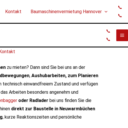
📞
Kontakt
Baumaschinenvermietung Hannover
📞
📞
📞
Kontakt
hen
zu mieten? Dann sind Sie bei uns an der
rdbewegungen
,
Aushubarbeiten, zum Planieren
em technisch einwandfreiem Zustand und verfügen
d das Arbeiten besonders angenehm und
enbagger
oder
Radlader
bei uns finden Sie die
chinen
direkt zur Baustelle in Neuwarmbüchen
ng
, kurze Reaktionszeiten und persönliche