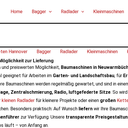
Home
Bagger
Radlader
Kleinmaschinen
eten Hannover
Bagger
Radlader
Kleinmaschinen
glichkeit zur Lieferung
n und preiswerten Möglichkeit,
Baumaschinen in Neuwarmbüc
l geeignet für Arbeiten im
Garten- und Landschaftsbau
, für
E
ere Baumaschinen werden regelmäßig gewartet, und sind in ein
age, Zentralschmierung, Radio, luftgefederte Sitze
. So wir
r
kleinen Radlader
für kleinere Projekte oder einen
großen
Kett
chen.
Besonders praktisch: Auf Wunsch
liefern
wir Ihre Baumas
nenführer
zur Verfügung. Unsere
transparente Preisgestaltu
os läuft – von Anfang an.