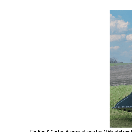
Für Bau & Garten:Baumaschinen bei MHmobil mie