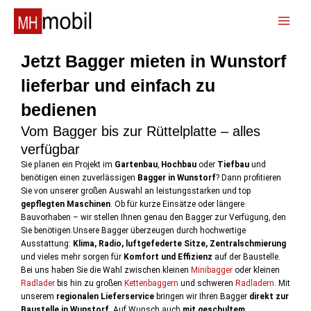
Zum
Inhalt
📞
springen
Jetzt Bagger mieten in Wunstorf
lieferbar und einfach zu
bedienen
Vom Bagger bis zur Rüttelplatte – alles
verfügbar
Sie planen ein Projekt im
Gartenbau
,
Hochbau
oder
Tiefbau
und
benötigen einen zuverlässigen
Bagger in Wunstorf
? Dann profitieren
Sie von unserer großen Auswahl an leistungsstarken und top
gepflegten Maschinen
. Ob für kurze Einsätze oder längere
Bauvorhaben – wir stellen Ihnen genau den Bagger zur Verfügung, den
Sie benötigen.Unsere Bagger überzeugen durch hochwertige
Ausstattung:
Klima, Radio, luftgefederte Sitze, Zentralschmierung
und vieles mehr sorgen für
Komfort und Effizienz
auf der Baustelle.
Bei uns haben Sie die Wahl zwischen kleinen
Minibagger
oder kleinen
Radlader
bis hin zu großen
Kettenbaggern
und schweren
Radladern.
Mit
unserem
regionalen Lieferservice
bringen wir Ihren Bagger
direkt zur
Baustelle in Wunstorf
. Auf Wunsch auch
mit geschultem