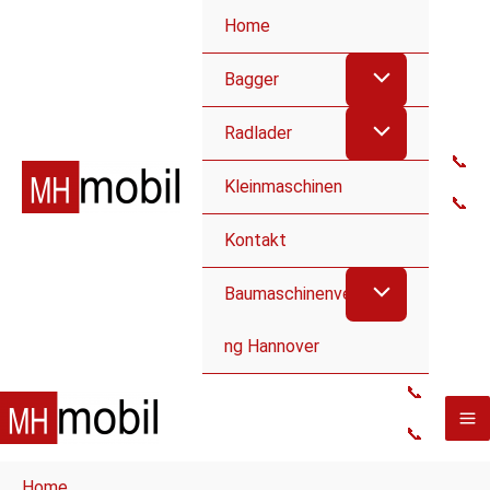
Home
Bagger
Radlader
📞
Kleinmaschinen
📞
Kontakt
Baumaschinenvermietu
ng Hannover
📞
📞
Home