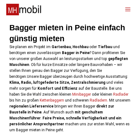
Zum
Inhalt
📞
springen
Bagger mieten in Peine einfach
günstig mieten
Sie planen ein Projekt im
Gartenbau
,
Hochbau
oder
Tiefbau
und
benötigen einen zuverlässigen
Bagger in Peine
? Dann profitieren Sie
von unserer großen Auswahl an leistungsstarken und top
gepflegten
Maschinen
. Ob für kurze Einsätze oder längere Bauvorhaben – wir
stellen Ihnen genau den Bagger zur Verfügung, den Sie
benötigen.Unsere Bagger überzeugen durch hochwertige Ausstattung:
Klima, Radio, luftgefederte Sitze, Zentralschmierung
und vieles
mehr sorgen für
Komfort und Effizienz
auf der Baustelle. Bei uns
haben Sie die Wahl zwischen kleinen
Minibagger
oder kleinen
Radlader
bis hin zu großen
Kettenbaggern
und schweren
Radladern.
Mit unserem
regionalen Lieferservice
bringen wir Ihren Bagger
direkt zur
Baustelle in Peine
. Auf Wunsch auch
mit geschultem
Maschinenführer
.
Faire Preise, schnelle Verfügbarkeit und ein
persönlicher Ansprechpartner
machen uns zur ersten Wahl, wenn es
um Bagger mieten in Peine geht.