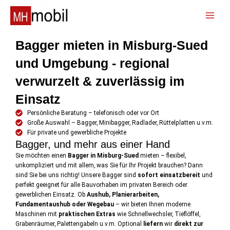
Zum
Inhalt
📞
springen
Bagger mieten in Misburg-Sued
und Umgebung - regional
verwurzelt & zuverlässig im
Einsatz
Persönliche Beratung – telefonisch oder vor Ort
Große Auswahl – Bagger, Minibagger, Radlader, Rüttelplatten u.v.m.
Für private und gewerbliche Projekte
Bagger, und mehr aus einer Hand
Sie möchten einen
Bagger in Misburg-Sued
mieten – flexibel,
unkompliziert und mit allem, was Sie für Ihr Projekt brauchen? Dann
sind Sie bei uns richtig! Unsere Bagger sind
sofort einsatzbereit
und
perfekt geeignet für alle Bauvorhaben im privaten Bereich oder
gewerblichen Einsatz. Ob
Aushub, Planierarbeiten,
Fundamentaushub oder Wegebau
– wir bieten Ihnen moderne
Maschinen mit
praktischen Extras
wie Schnellwechsler, Tieflöffel,
Grabenräumer, Palettengabeln u.v.m. Optional
liefern
wir
direkt zur