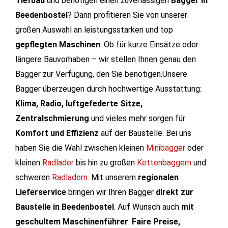
Tiefbau
und benötigen einen zuverlässigen
Bagger in
Beedenbostel
? Dann profitieren Sie von unserer
großen Auswahl an leistungsstarken und top
gepflegten Maschinen
. Ob für kurze Einsätze oder
längere Bauvorhaben – wir stellen Ihnen genau den
Bagger zur Verfügung, den Sie benötigen.Unsere
Bagger überzeugen durch hochwertige Ausstattung:
Klima, Radio, luftgefederte Sitze,
Zentralschmierung
und vieles mehr sorgen für
Komfort und Effizienz
auf der Baustelle. Bei uns
haben Sie die Wahl zwischen kleinen
Minibagger
oder
kleinen
Radlader
bis hin zu großen
Kettenbaggern
und
schweren
Radladern.
Mit unserem
regionalen
Lieferservice
bringen wir Ihren Bagger
direkt zur
Baustelle in Beedenbostel
. Auf Wunsch auch
mit
geschultem Maschinenführer
.
Faire Preise,